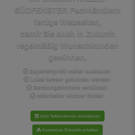
SÜDFENSTER Fachhändlern
fertige Webseiten,
damit Sie auch in Zukunft
regelmäßig Wunschkunden
gewinnen.
Expertenprofil weiter ausbauen
Lokal besser gefunden werden
Beratungstermine verkürzen
Mitarbeiter leichter finden
Jetzt Telefontermin vereinbaren
Kostenlose Entwürfe erhalten